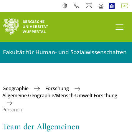
Navi
Fakultät für Human- und Sozialwissenschaften
Geographie
Forschung
Allgemeine Geographie/Mensch-Umwelt Forschung
Personen
Team der Allgemeinen