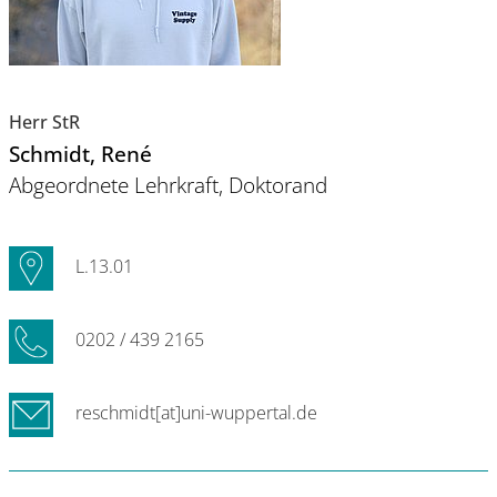
Herr StR
Schmidt
, René
Abgeordnete Lehrkraft, Doktorand
L.13.01
0202 / 439 2165
reschmidt[at]uni-wuppertal.de