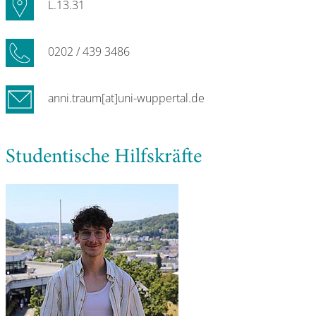
L.13.31
0202 / 439 3486
anni.traum[at]uni-wuppertal.de
Studentische Hilfskräfte