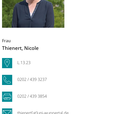
Frau
Thienert
, Nicole
L.13.23
0202 / 439 3237
0202 / 439 3854
thienert[at]uni-wuppertal.de