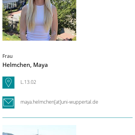
Frau
Helmchen
, Maya
L.13.02
maya.helmchen[at]uni-wuppertal.de