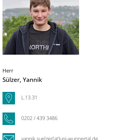
Herr
Sülzer
, Yannik
L.13.31
0202 / 439 3486
yannik.suelzer[at]uni-wuppertal.de