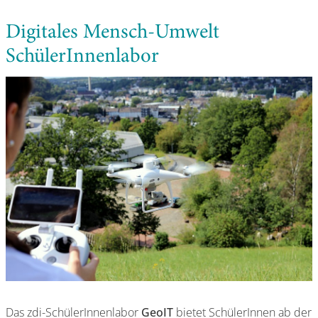
Digitales Mensch-Umwelt
SchülerInnenlabor
Das zdi-SchülerInnenlabor
GeoIT
bietet SchülerInnen ab der