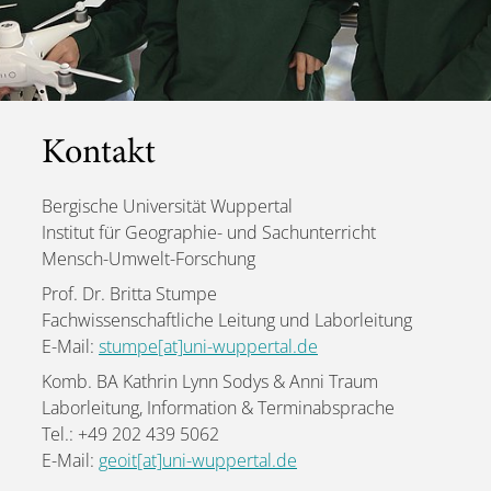
Kontakt
Bergische Universität Wuppertal
Institut für Geographie- und Sachunterricht
Mensch-Umwelt-Forschung
Prof. Dr. Britta Stumpe
Fachwissenschaftliche Leitung und Laborleitung
E-Mail:
stumpe[at]uni-wuppertal.de
Komb. BA Kathrin Lynn Sodys & Anni Traum
Laborleitung, Information & Terminabsprache
Tel.: +49 202 439 5062
E-Mail:
geoit[at]uni-wuppertal.de