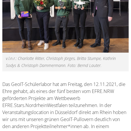
v.l.n.r.: Charlotte Ritter, Christoph Jörges, Britta Stumpe, Kathrin
Sodys & Christoph Dammermann. Foto: Bernd Lauter.
Das GeoIT-Schülerlabor hat am Freitag, den 12.11.2021, die
Ehre gehabt, als eines der fünf besten vom EFRE.NRW
geförderten Projekte am Wettbewerb
EFRE.Stars.NordrheinWestfalen teilzunehmen. In der
Veranstaltungslocation in Düsseldorf direkt am Rhein hoben
wir uns mit unseren grünen GeoIT-Pullovern deutlich von
den anderen Projektteilnehmer*innen ab. In einem