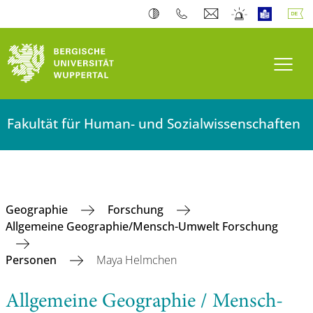
Navi
Fakultät für Human- und Sozialwissenschaften
Geographie
Forschung
Allgemeine Geographie/Mensch-Umwelt Forschung
Personen
Maya Helmchen
Allgemeine Geographie / Mensch-