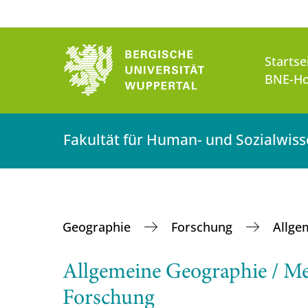
Startse
BNE-Ho
Fakultät für Human- und Sozialwis
Geographie
Forschung
Allge
Allgemeine Geographie / M
Forschung